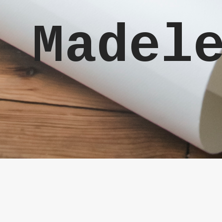
Madel
Lieu
Villa Madeleine – Atelier
2021
à Boucau