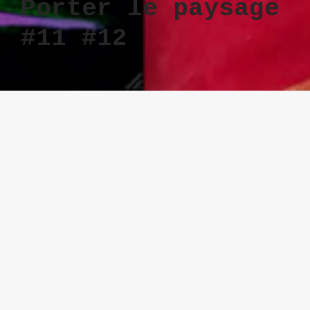
Porter le paysage
#11 #12
Technique
acrylique sur papier
Taille
24 x 32 cm
Année
2019