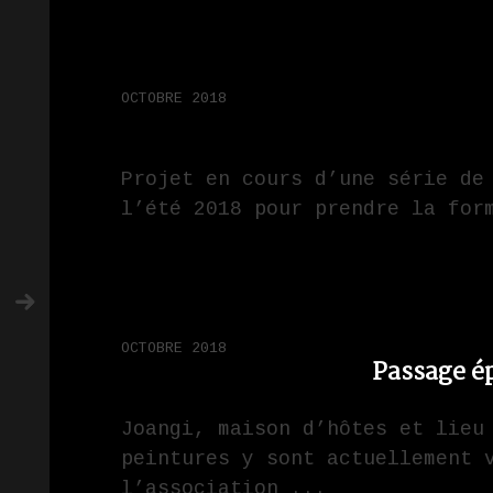
OCTOBRE 2018
Projet en cours d’une série de
l’été 2018 pour prendre la for
OCTOBRE 2018
Passage ép
Joangi, maison d’hôtes et lieu
peintures y sont actuellement 
l’association ...