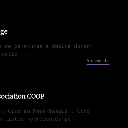
age
e de peintures a débuté durant
 cette ...
0 comments
ssociation COOP
rt-Cize au Pays-Basque . Cinq
artistes représentés par