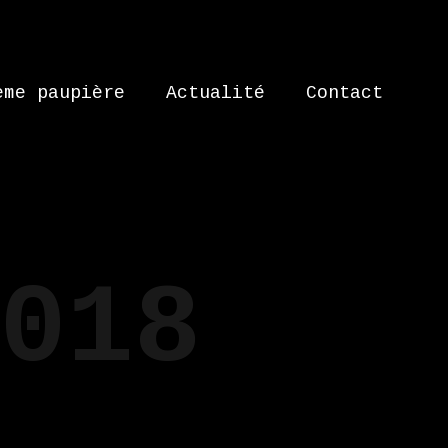
ème paupière
Actualité
Contact
018