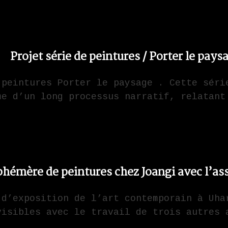
Projet série de peintures / Porter le pays
 peintures Porter le paysage . Cette séri
me d’un long processus narratif, relatant
hémère de peintures chez Joangi avec l’a
 d’exposition de l’art contemporain à Uha
visibles avec le travail de trois autres 