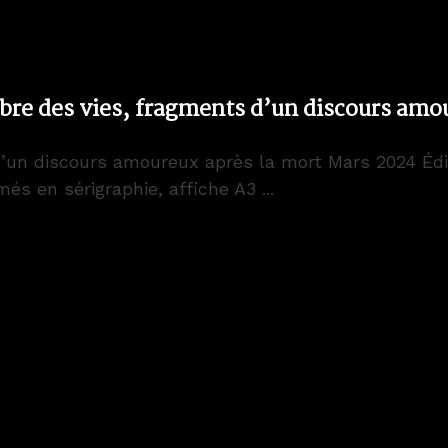
bre des vies, fragments d’un discours amo
d’un discours amoureux après la mort Mars 2024 Édit
s en sérigraphie, affiche A3 ...