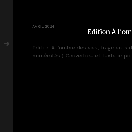
AVRIL 2024
Edition À l’om
Edition À l’ombre des vies, fragments 
numérotés ( Couverture et texte imprimé